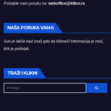
Pošaljite nam poruku na:
weboffice@klikni.rs
NAŠA PORUKA VAMA
Sve je lakše kad znaš gde da klikneš! Informacija je moć,
klik je početak.
TRAŽI I KLIKNI