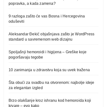
popravka, a kada zamena?
9 razloga zašto će vas Bosna i Hercegovina
oduševiti
Aleksandar Đekić objašnjava zašto je WordPress
standard u savremenom web dizajnu
Spoljašnji hemoroidi i higijena – Greške koje
pogoršavaju tegobe
10 zanimanja u zdravstvu koja su uvek tražena
Šta obući za svadbu na otvorenom: najbolje ideje
za elegantan izgled
Brzo olakšanje kroz ishranu kod hemoroida koji
krvare – evo kako