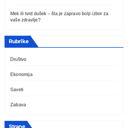
Mek ili tvrd dušek – šta je zapravo bolji izbor za
vaše zdravlje?
Rubrike
Društvo
Ekonomija
Saveti
Zabava
Strane