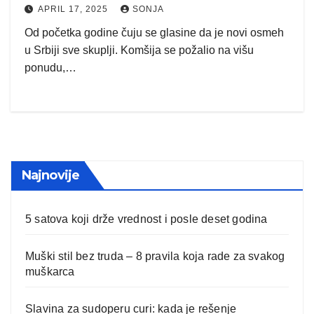
APRIL 17, 2025
SONJA
Od početka godine čuju se glasine da je novi osmeh
u Srbiji sve skuplji. Komšija se požalio na višu
ponudu,…
Najnovije
5 satova koji drže vrednost i posle deset godina
Muški stil bez truda – 8 pravila koja rade za svakog
muškarca
Slavina za sudoperu curi: kada je rešenje