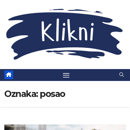
Skip
to
content
Oznaka:
posao