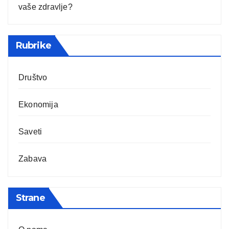
vaše zdravlje?
Rubrike
Društvo
Ekonomija
Saveti
Zabava
Strane