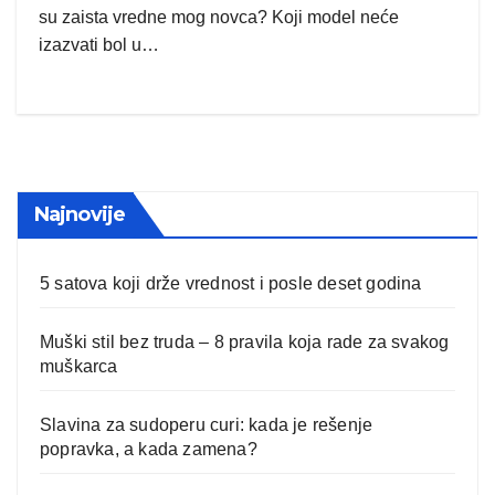
su zaista vredne mog novca? Koji model neće
izazvati bol u…
Najnovije
5 satova koji drže vrednost i posle deset godina
Muški stil bez truda – 8 pravila koja rade za svakog
muškarca
Slavina za sudoperu curi: kada je rešenje
popravka, a kada zamena?