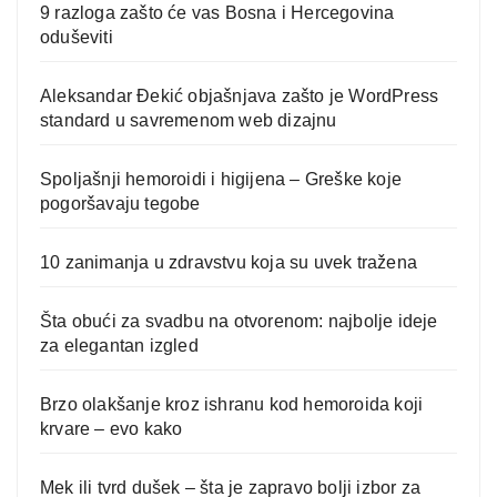
9 razloga zašto će vas Bosna i Hercegovina
oduševiti
Aleksandar Đekić objašnjava zašto je WordPress
standard u savremenom web dizajnu
Spoljašnji hemoroidi i higijena – Greške koje
pogoršavaju tegobe
10 zanimanja u zdravstvu koja su uvek tražena
Šta obući za svadbu na otvorenom: najbolje ideje
za elegantan izgled
Brzo olakšanje kroz ishranu kod hemoroida koji
krvare – evo kako
Mek ili tvrd dušek – šta je zapravo bolji izbor za