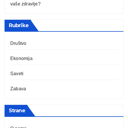
vaše zdravlje?
Rubrike
Društvo
Ekonomija
Saveti
Zabava
Strane