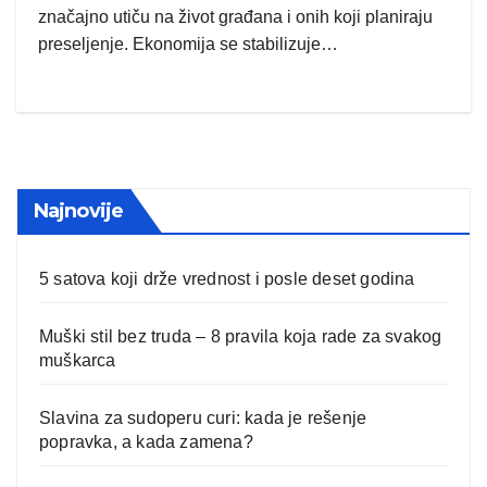
značajno utiču na život građana i onih koji planiraju
preseljenje. Ekonomija se stabilizuje…
Najnovije
5 satova koji drže vrednost i posle deset godina
Muški stil bez truda – 8 pravila koja rade za svakog
muškarca
Slavina za sudoperu curi: kada je rešenje
popravka, a kada zamena?