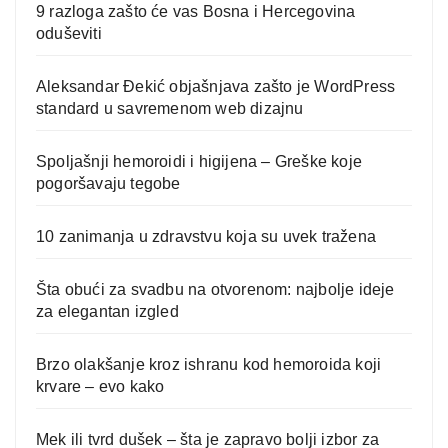
9 razloga zašto će vas Bosna i Hercegovina
oduševiti
Aleksandar Đekić objašnjava zašto je WordPress
standard u savremenom web dizajnu
Spoljašnji hemoroidi i higijena – Greške koje
pogoršavaju tegobe
10 zanimanja u zdravstvu koja su uvek tražena
Šta obući za svadbu na otvorenom: najbolje ideje
za elegantan izgled
Brzo olakšanje kroz ishranu kod hemoroida koji
krvare – evo kako
Mek ili tvrd dušek – šta je zapravo bolji izbor za