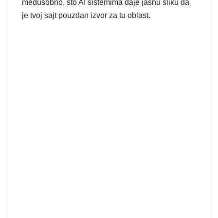
međusobno, što AI sistemima daje jasnu sliku da
je tvoj sajt pouzdan izvor za tu oblast.