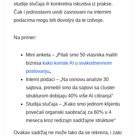
studije slučaja ili konkretna iskustva iz prakse.
Čak i jednostavni uvidi zasnovani na internim
podacima mogu biti dovoljni da te izdvoje.
Na primer:
Mini anketa – „Pitali smo 50 vlasnika malih
biznisa
kako koriste AI u svakodnevnom
poslovanju
„
Interni podaci – „Na osnovu analize 30
sajtova, primetili smo da sajtovi sa cluster
strukturom dobijaju 40% više AI citiranja“
Studija slučaja – „Kako smo jednom klijentu
povećali organski saobraćaj za 60% u 4
meseca kroz redizajn sadržajne strukture“
Ovakav sadržaj ne može lako da se rekreira, i zato