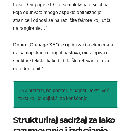
Loše: „On-page SEO je kompleksna disciplina
koja obuhvata mnoge aspekte optimizacije
stranice i odnosi se na različite faktore koji utiču
na rangiranje…“
Dobro: „On-page SEO je optimizacija elemenata
na samoj stranici, poput naslova, meta opisa i
strukture teksta, kako bi bila što relevantnija za
određeni upit.“
U AI pretrazi, ne pobeđuje najbolji tekst, već
tekst koji je najlakši za korišćenje.
Strukturiraj sadržaj za lako
razumevanje i izdvajanje