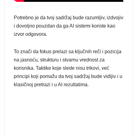
Potrebno je da tvoj sadržaj bude razumljiv, izdvojiv
i dovoljno pouzdan da ga AI sistemi koriste kao
izvor odgovora.
To znači da fokus prelazi sa ključnih reči i pozicija
na jasnoću, strukturu i stvarnu vrednost za
korisnika. Taktike koje slede nisu trikovi, već
principi koji pomažu da tvoj sadržaj bude vidljiv i u
klasičnoj pretrazi i u AI rezultatima.