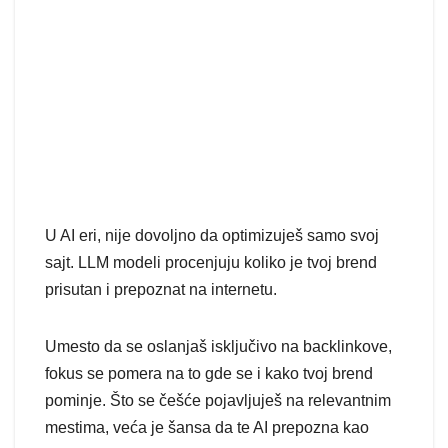
U AI eri, nije dovoljno da optimizuješ samo svoj
sajt. LLM modeli procenjuju koliko je tvoj brend
prisutan i prepoznat na internetu.
Umesto da se oslanjaš isključivo na backlinkove,
fokus se pomera na to gde se i kako tvoj brend
pominje. Što se češće pojavljuješ na relevantnim
mestima, veća je šansa da te AI prepozna kao