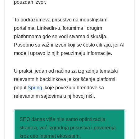
pouzdan izvor.
To podrazumeva prisustvo na industrijskim
portalima, LinkedIn-u, forumima i drugim
platformama gde se vodi stvarna diskusija.
Posebno su važni izvori koji se često citiraju, jer AI
modeli upravo iz njih preuzimaju informacije.
U praksi, jedan od načina za izgradnju tematski
relevantnih backlinkova je korišćenje platformi
poput
Spring
, koje povezuju brendove sa
relevantnim sajtovima u njihovoj niši.
SEO danas više nije samo optimizacija
stranica, već izgradnja prisustva i poverenja
kroz ceo internet ekosistem.