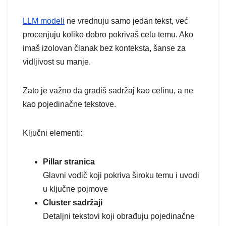
LLM modeli
ne vrednuju samo jedan tekst, već
procenjuju koliko dobro pokrivaš celu temu. Ako
imaš izolovan članak bez konteksta, šanse za
vidljivost su manje.
Zato je važno da gradiš sadržaj kao celinu, a ne
kao pojedinačne tekstove.
Ključni elementi:
Pillar stranica
Glavni vodič koji pokriva široku temu i uvodi
u ključne pojmove
Cluster sadržaji
Detaljni tekstovi koji obrađuju pojedinačne