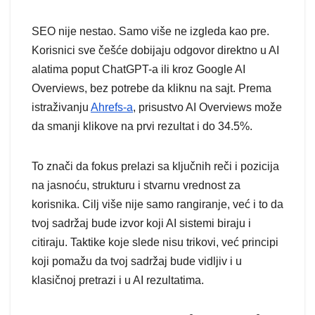
SEO nije nestao. Samo više ne izgleda kao pre.
Korisnici sve češće dobijaju odgovor direktno u AI
alatima poput ChatGPT-a ili kroz Google AI
Overviews, bez potrebe da kliknu na sajt. Prema
istraživanju
Ahrefs-a
, prisustvo AI Overviews može
da smanji klikove na prvi rezultat i do 34.5%.
To znači da fokus prelazi sa ključnih reči i pozicija
na jasnoću, strukturu i stvarnu vrednost za
korisnika. Cilj više nije samo rangiranje, već i to da
tvoj sadržaj bude izvor koji AI sistemi biraju i
citiraju. Taktike koje slede nisu trikovi, već principi
koji pomažu da tvoj sadržaj bude vidljiv i u
klasičnoj pretrazi i u AI rezultatima.