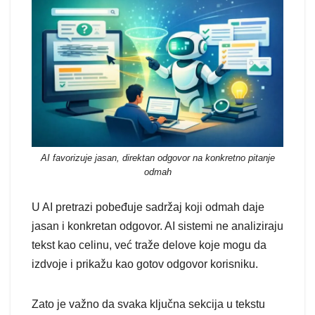
AI favorizuje jasan, direktan odgovor na konkretno pitanje
odmah
U AI pretrazi pobeđuje sadržaj koji odmah daje
jasan i konkretan odgovor. AI sistemi ne analiziraju
tekst kao celinu, već traže delove koje mogu da
izdvoje i prikažu kao gotov odgovor korisniku.
Zato je važno da svaka ključna sekcija u tekstu