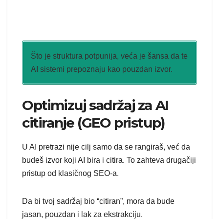
Što je struktura potpunija, veća je šansa da te
AI sistemi prepoznaju kao pouzdan izvor.
Optimizuj sadržaj za AI
citiranje (GEO pristup)
U AI pretrazi nije cilj samo da se rangiraš, već da
budeš izvor koji AI bira i citira. To zahteva drugačiji
pristup od klasičnog SEO-a.
Da bi tvoj sadržaj bio “citiran”, mora da bude
jasan, pouzdan i lak za ekstrakciju.