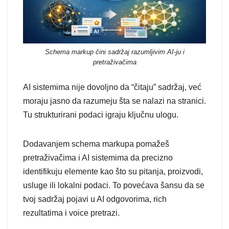
Schema markup čini sadržaj razumljivim AI‑ju i
pretraživačima
AI sistemima nije dovoljno da “čitaju” sadržaj, već
moraju jasno da razumeju šta se nalazi na stranici.
Tu strukturirani podaci igraju ključnu ulogu.
Dodavanjem schema markupa pomažeš
pretraživačima i AI sistemima da precizno
identifikuju elemente kao što su pitanja, proizvodi,
usluge ili lokalni podaci. To povećava šansu da se
tvoj sadržaj pojavi u AI odgovorima, rich
rezultatima i voice pretrazi.