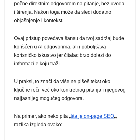
počne direktnim odgovorom na pitanje, bez uvoda
i širenja. Nakon toga može da sledi dodatno
objašnjenje i kontekst.
Ovaj pristup povećava šansu da tvoj sadržaj bude
korišćen u AI odgovorima, ali i poboljšava
korisničko iskustvo jer čitalac brzo dolazi do
informacije koju traži.
U praksi, to znači da više ne pišeš tekst oko
ključne reči, već oko konkretnog pitanja i njegovog
najjasnijeg mogućeg odgovora.
Na primer, ako neko pita „
šta je on-page SEO
„,
razlika izgleda ovako: