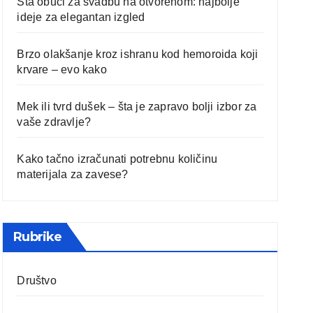
Šta obući za svadbu na otvorenom: najbolje
ideje za elegantan izgled
Brzo olakšanje kroz ishranu kod hemoroida koji
krvare – evo kako
Mek ili tvrd dušek – šta je zapravo bolji izbor za
vaše zdravlje?
Kako tačno izračunati potrebnu količinu
materijala za zavese?
Rubrike
Društvo