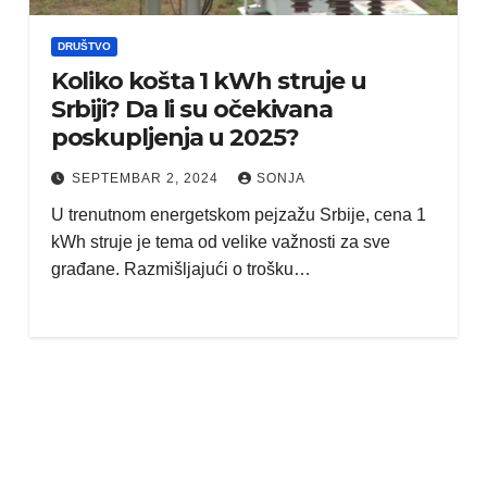
DRUŠTVO
Koliko košta 1 kWh struje u
Srbiji? Da li su očekivana
poskupljenja u 2025?
SEPTEMBAR 2, 2024
SONJA
U trenutnom energetskom pejzažu Srbije, cena 1
kWh struje je tema od velike važnosti za sve
građane. Razmišljajući o trošku…