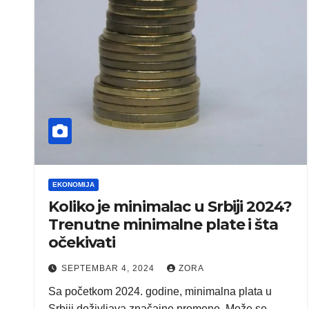
EKONOMIJA
Koliko je minimalac u Srbiji 2024?
Trenutne minimalne plate i šta
očekivati
SEPTEMBAR 4, 2024
ZORA
Sa početkom 2024. godine, minimalna plata u
Srbiji doživljava značajne promene. Može se