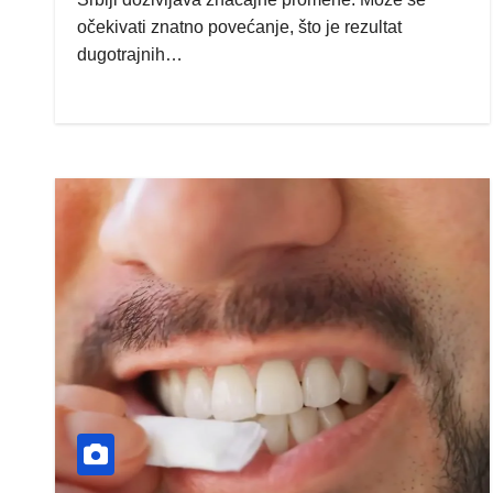
očekivati znatno povećanje, što je rezultat
dugotrajnih…