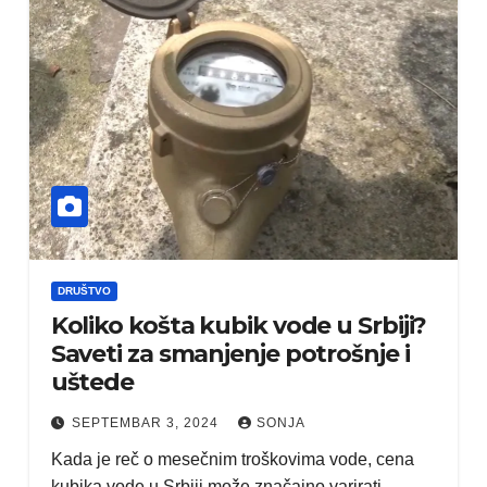
DRUŠTVO
Koliko košta kubik vode u Srbiji?
Saveti za smanjenje potrošnje i
uštede
SEPTEMBAR 3, 2024
SONJA
Kada je reč o mesečnim troškovima vode, cena
kubika vode u Srbiji može značajno varirati