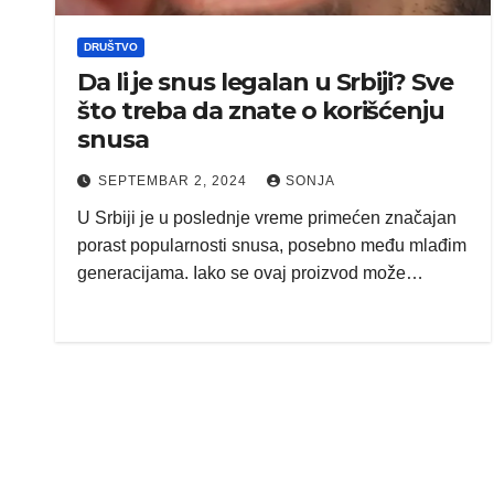
DRUŠTVO
Da li je snus legalan u Srbiji? Sve
što treba da znate o korišćenju
snusa
SEPTEMBAR 2, 2024
SONJA
U Srbiji je u poslednje vreme primećen značajan
porast popularnosti snusa, posebno među mlađim
generacijama. Iako se ovaj proizvod može…