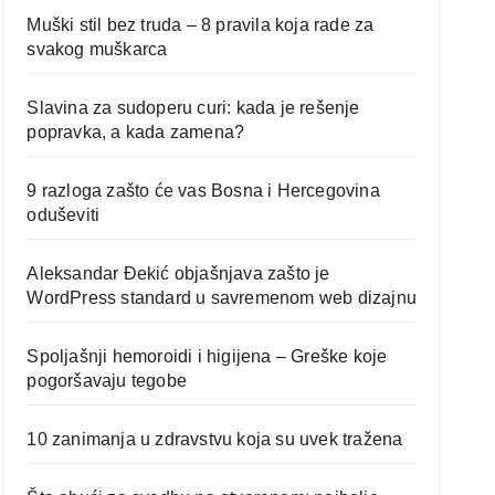
Muški stil bez truda – 8 pravila koja rade za
svakog muškarca
Slavina za sudoperu curi: kada je rešenje
popravka, a kada zamena?
9 razloga zašto će vas Bosna i Hercegovina
oduševiti
Aleksandar Đekić objašnjava zašto je
WordPress standard u savremenom web dizajnu
Spoljašnji hemoroidi i higijena – Greške koje
pogoršavaju tegobe
10 zanimanja u zdravstvu koja su uvek tražena