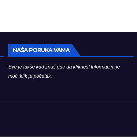
NAŠA PORUKA VAMA
Sve je lakše kad znaš gde da klikneš! Informacija je
moć, klik je početak.