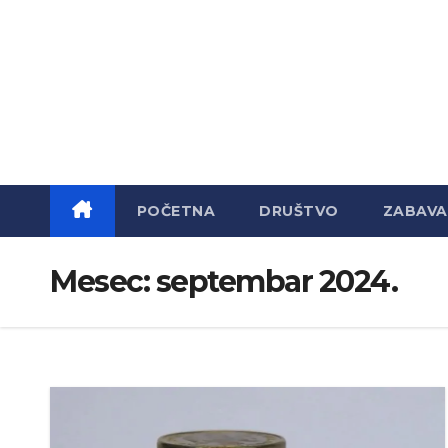
Skip
to
content
POČETNA
DRUŠTVO
ZABAVA
Mesec:
septembar 2024.