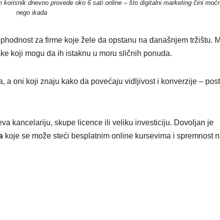
 korisnik dnevno provede oko 6 sati online – što digitalni marketing čini moćn
nego ikada
eophodnost za firme koje žele da opstanu na današnjem tržištu. M
ake koji mogu da ih istaknu u moru sličnih ponuda.
 a oni koji znaju kako da povećaju vidljivost i konverzije – pos
a kancelariju, skupe licence ili veliku investiciju. Dovoljan je
a
koje se može steći besplatnim online kursevima i spremnost n