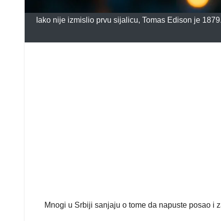
Iako nije izmislio prvu sijalicu, Tomas Edison je 1879
Mnogi u Srbiji sanjaju o tome da napuste posao i 