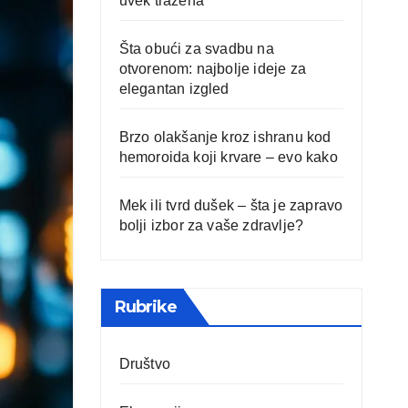
uvek tražena
Šta obući za svadbu na
otvorenom: najbolje ideje za
elegantan izgled
Brzo olakšanje kroz ishranu kod
hemoroida koji krvare – evo kako
Mek ili tvrd dušek – šta je zapravo
bolji izbor za vaše zdravlje?
Rubrike
Društvo