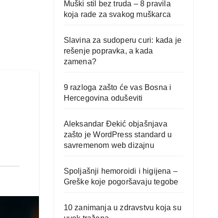
Muški stil bez truda – 8 pravila
koja rade za svakog muškarca
Slavina za sudoperu curi: kada je
rešenje popravka, a kada
zamena?
9 razloga zašto će vas Bosna i
Hercegovina oduševiti
Aleksandar Đekić objašnjava
zašto je WordPress standard u
savremenom web dizajnu
Spoljašnji hemoroidi i higijena –
Greške koje pogoršavaju tegobe
10 zanimanja u zdravstvu koja su