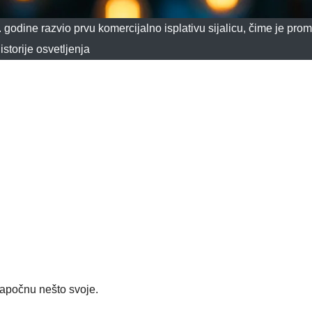
. godine razvio prvu komercijalno isplativu sijalicu, čime je pro
istorije osvetljenja
započnu nešto svoje.