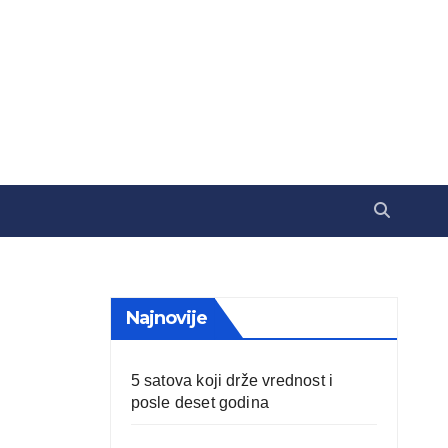
Najnovije
5 satova koji drže vrednost i
posle deset godina