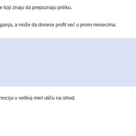
 koji znaju da prepoznaju priliku.
aganja, a može da donese profit već u prvim mesecima.
ocija u velikoj meri utiču na ishod.