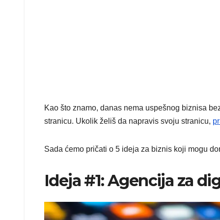
Kao što znamo, danas nema uspešnog biznisa bez pr
stranicu. Ukolik želiš da napravis svoju stranicu,
pr
Sada ćemo pričati o 5 ideja za biznis koji mogu do
Ideja #1: Agencija za di