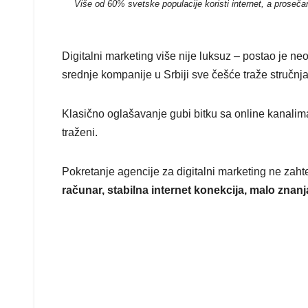
Više od 60% svetske populacije koristi internet, a prosečan
Digitalni marketing više nije luksuz – postao je n
srednje kompanije u Srbiji sve češće traže stručnj
Klasično oglašavanje gubi bitku sa online kanalima,
traženi.
Pokretanje agencije za digitalni marketing ne zahtev
računar, stabilna internet konekcija, malo znanj