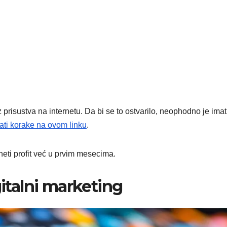
isustva na internetu. Da bi se to ostvarilo, neophodno je imat
ati korake na ovom linku
.
neti profit već u prvim mesecima.
gitalni marketing