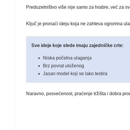
Preduzetništvo više nije samo za hrabre, već za sve
Ključ je pronaći ideju koja ne zahteva ogromna ul
Sve ideje koje slede imaju zajedničke crte:
Niska početna ulaganja
Brz povrat uloženog
Jasan model koji se lako testira
Naravno, posvećenost, praćenje tržišta i dobra prom