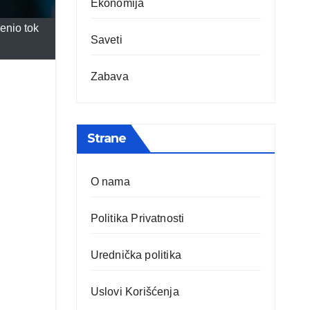
Ekonomija
menio tok
Saveti
Zabava
Strane
O nama
Politika Privatnosti
Urednička politika
Uslovi Korišćenja