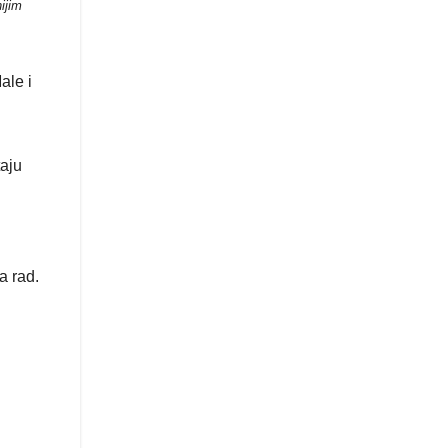
ijim
ale i
taju
a rad.